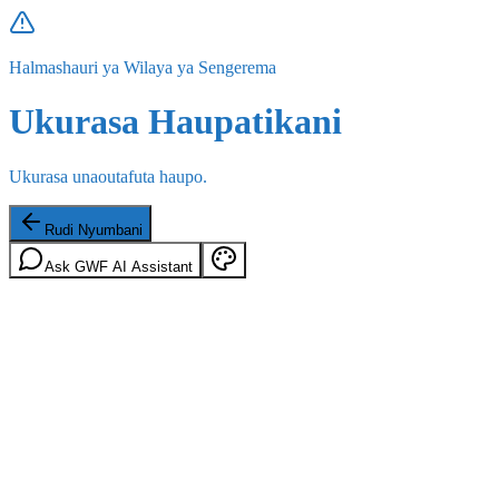
Halmashauri ya Wilaya ya Sengerema
Ukurasa Haupatikani
Ukurasa unaoutafuta haupo.
Rudi Nyumbani
Ask GWF AI Assistant